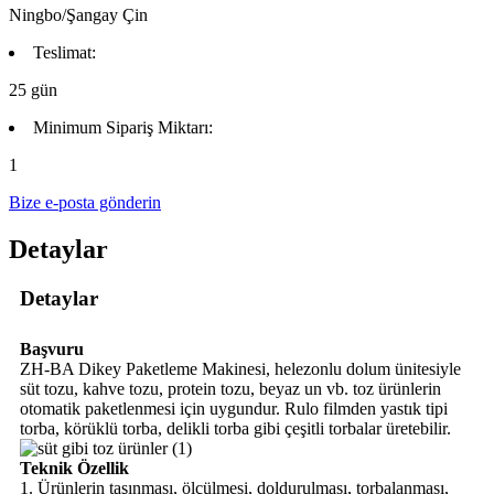
Ningbo/Şangay Çin
Teslimat:
25 gün
Minimum Sipariş Miktarı:
1
Bize e-posta gönderin
Detaylar
Detaylar
Başvuru
ZH-BA Dikey Paketleme Makinesi, helezonlu dolum ünitesiyle
süt tozu, kahve tozu, protein tozu, beyaz un vb. toz ürünlerin
otomatik paketlenmesi için uygundur. Rulo filmden yastık tipi
torba, körüklü torba, delikli torba gibi çeşitli torbalar üretebilir.
Teknik Özellik
1. Ürünlerin taşınması, ölçülmesi, doldurulması, torbalanması,