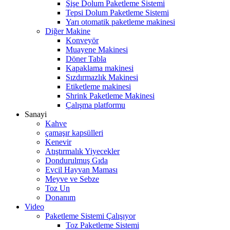
Şişe Dolum Paketleme Sistemi
Tepsi Dolum Paketleme Sistemi
Yarı otomatik paketleme makinesi
Diğer Makine
Konveyör
Muayene Makinesi
Döner Tabla
Kapaklama makinesi
Sızdırmazlık Makinesi
Etiketleme makinesi
Shrink Paketleme Makinesi
Çalışma platformu
Sanayi
Kahve
çamaşır kapsülleri
Kenevir
Atıştırmalık Yiyecekler
Dondurulmuş Gıda
Evcil Hayvan Maması
Meyve ve Sebze
Toz Un
Donanım
Video
Paketleme Sistemi Çalışıyor
Toz Paketleme Sistemi