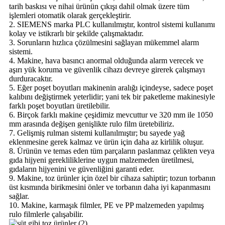
tarih baskısı ve nihai ürünün çıkışı dahil olmak üzere tüm
işlemleri otomatik olarak gerçekleştirir.
2. SIEMENS marka PLC kullanılmıştır, kontrol sistemi kullanımı
kolay ve istikrarlı bir şekilde çalışmaktadır.
3. Sorunların hızlıca çözülmesini sağlayan mükemmel alarm
sistemi.
4. Makine, hava basıncı anormal olduğunda alarm verecek ve
aşırı yük koruma ve güvenlik cihazı devreye girerek çalışmayı
durduracaktır.
5. Eğer poşet boyutları makinenin aralığı içindeyse, sadece poşet
kalıbını değiştirmek yeterlidir; yani tek bir paketleme makinesiyle
farklı poşet boyutları üretilebilir.
6. Birçok farklı makine çeşidimiz mevcuttur ve 320 mm ile 1050
mm arasında değişen genişlikte rulo film üretebiliriz.
7. Gelişmiş rulman sistemi kullanılmıştır; bu sayede yağ
eklenmesine gerek kalmaz ve ürün için daha az kirlilik oluşur.
8. Ürünün ve temas eden tüm parçaların paslanmaz çelikten veya
gıda hijyeni gerekliliklerine uygun malzemeden üretilmesi,
gıdaların hijyenini ve güvenliğini garanti eder.
9. Makine, toz ürünler için özel bir cihaza sahiptir; tozun torbanın
üst kısmında birikmesini önler ve torbanın daha iyi kapanmasını
sağlar.
10. Makine, karmaşık filmler, PE ve PP malzemeden yapılmış
rulo filmlerle çalışabilir.