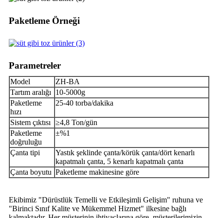
Paketleme Örneği
Parametreler
Model
ZH-BA
Tartım aralığı
10-5000g
Paketleme
25-40 torba/dakika
hızı
Sistem çıktısı
≥4,8 Ton/gün
Paketleme
±%1
doğruluğu
Çanta tipi
Yastık şeklinde çanta/körük çanta/dört kenarlı
kapatmalı çanta, 5 kenarlı kapatmalı çanta
Çanta boyutu
Paketleme makinesine göre
Ekibimiz "Dürüstlük Temelli ve Etkileşimli Gelişim" ruhuna ve
"Birinci Sınıf Kalite ve Mükemmel Hizmet" ilkesine bağlı
kalmaktadır. Her müşterinin ihtiyaçlarına göre, müşterilerimizin