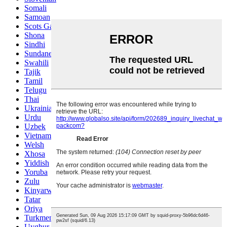
Somali
Samoan
Scots Gaelic
Shona
Sindhi
Sundanese
Swahili
Tajik
Tamil
Telugu
Thai
Ukrainian
Urdu
Uzbek
Vietnamese
Welsh
Xhosa
Yiddish
Yoruba
Zulu
Kinyarwanda
Tatar
Oriya
Turkmen
Uyghur