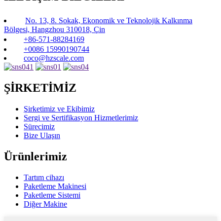
No. 13, 8. Sokak, Ekonomik ve Teknolojik Kalkınma
Bölgesi, Hangzhou 310018, Çin
+86-571-88284169
+0086 15990190744
coco@hzscale.com
ŞİRKETİMİZ
Şirketimiz ve Ekibimiz
Sergi ve Sertifikasyon Hizmetlerimiz
Sürecimiz
Bize Ulaşın
Ürünlerimiz
Tartım cihazı
Paketleme Makinesi
Paketleme Sistemi
Diğer Makine