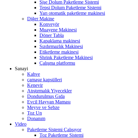
Şişe Dolum Paketleme Sistemi
Tepsi Dolum Paketleme Sistemi
Yarı otomatik paketleme makinesi
Diğer Makine
Konveyör
Muayene Makinesi
Döner Tabla
Kapaklama makinesi
Sızdırmazlık Makinesi
Etiketleme makinesi
Shrink Paketleme Makinesi
Çalışma platformu
Sanayi
Kahve
çamaşır kapsülleri
Kenevir
Atıştırmalık Yiyecekler
Dondurulmuş Gıda
Evcil Hayvan Maması
Meyve ve Sebze
Toz Un
Donanım
Video
Paketleme Sistemi Çalışıyor
Toz Paketleme Sistemi