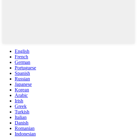
English
French
German
Portuguese
Spanish
Russian
Japanese
Korean
Arabic
Irish
Greek
Turkish
Italian
Danish
Romanian
Indonesian