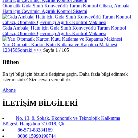
Otomatik Gıda Sınıfı Konveyörlü Tartım Kontrol Cihazı, Ambalaj
Hattı için Çevrimiçi Ağırlık Kontrol Sistemi
Gıda Ambalaj Hattı için Gıda Sınıfı Konveyörlü Tartım Kontrol
Cihazı, Otomatik Çevrimiçi Ağırlık Kontrol Makinesi
Yarı Otomatik Karton Kutu Katlama ve Kapatma Makinesi
1
2
3
4
5
6
Sonraki >
>>
Sayfa 1 / 105
Bülten
En iyi bilgi için bizimle iletişime geçin. Daha fazla bilgi edinmek
ister misiniz? Size cevap verebiliriz.
Abone
İLETİŞİM BİLGİLERİ
No. 13, 8. Sokak, Ekonomik ve Teknolojik Kalkınma
Bölgesi, Hangzhou 310018, Çin
+86-571-88284169
+0086 15990190744