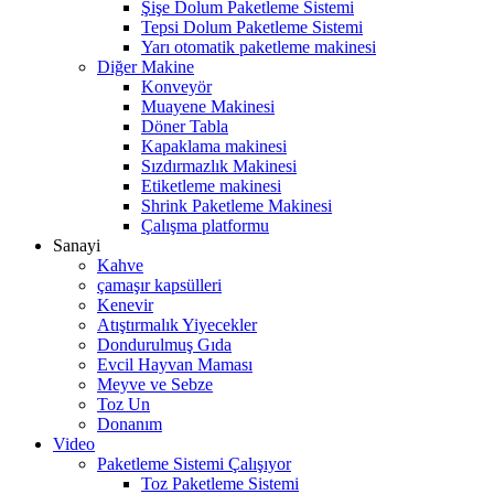
Şişe Dolum Paketleme Sistemi
Tepsi Dolum Paketleme Sistemi
Yarı otomatik paketleme makinesi
Diğer Makine
Konveyör
Muayene Makinesi
Döner Tabla
Kapaklama makinesi
Sızdırmazlık Makinesi
Etiketleme makinesi
Shrink Paketleme Makinesi
Çalışma platformu
Sanayi
Kahve
çamaşır kapsülleri
Kenevir
Atıştırmalık Yiyecekler
Dondurulmuş Gıda
Evcil Hayvan Maması
Meyve ve Sebze
Toz Un
Donanım
Video
Paketleme Sistemi Çalışıyor
Toz Paketleme Sistemi