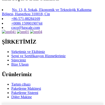
No. 13, 8. Sokak, Ekonomik ve Teknolojik Kalkınma
Bölgesi, Hangzhou 310018, Çin
+86-571-88284169
+0086 15990190744
coco@hzscale.com
ŞİRKETİMİZ
Şirketimiz ve Ekibimiz
Sergi ve Sertifikasyon Hizmetlerimiz
Sürecimiz
Bize Ulaşın
Ürünlerimiz
Tartım cihazı
Paketleme Makinesi
Paketleme Sistemi
Diğer Makine