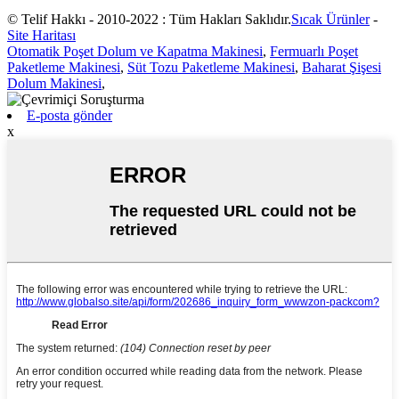
© Telif Hakkı - 2010-2022 : Tüm Hakları Saklıdır.
Sıcak Ürünler
-
Site Haritası
Otomatik Poşet Dolum ve Kapatma Makinesi
,
Fermuarlı Poşet
Paketleme Makinesi
,
Süt Tozu Paketleme Makinesi
,
Baharat Şişesi
Dolum Makinesi
,
E-posta gönder
x