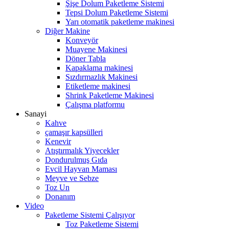
Şişe Dolum Paketleme Sistemi
Tepsi Dolum Paketleme Sistemi
Yarı otomatik paketleme makinesi
Diğer Makine
Konveyör
Muayene Makinesi
Döner Tabla
Kapaklama makinesi
Sızdırmazlık Makinesi
Etiketleme makinesi
Shrink Paketleme Makinesi
Çalışma platformu
Sanayi
Kahve
çamaşır kapsülleri
Kenevir
Atıştırmalık Yiyecekler
Dondurulmuş Gıda
Evcil Hayvan Maması
Meyve ve Sebze
Toz Un
Donanım
Video
Paketleme Sistemi Çalışıyor
Toz Paketleme Sistemi