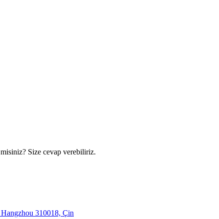
 misiniz? Size cevap verebiliriz.
, Hangzhou 310018, Çin