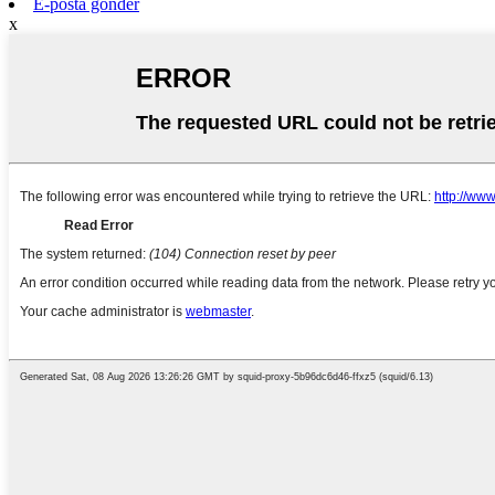
E-posta gönder
x