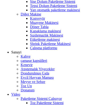
Şişe Dolum Paketleme Sistemi
Tepsi Dolum Paketleme Sistemi
Yarı otomatik paketleme makinesi
Diğer Makine
Konveyör
Muayene Makinesi
Döner Tabla
Kapaklama makinesi
Sızdırmazlık Makinesi
Etiketleme makinesi
Shrink Paketleme Makinesi
Çalışma platformu
Sanayi
Kahve
çamaşır kapsülleri
Kenevir
Atıştırmalık Yiyecekler
Dondurulmuş Gıda
Evcil Hayvan Maması
Meyve ve Sebze
Toz Un
Donanım
Video
Paketleme Sistemi Çalışıyor
Toz Paketleme Sistemi