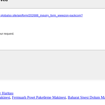
e Haritası
kinesi
,
Fermuarlı Poşet Paketleme Makinesi
,
Baharat Şişesi Dolum Ma