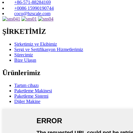
+86-571-88284169
+0086 15990190744
coco@hzscale.com
ŞİRKETİMİZ
Şirketimiz ve Ekibimiz
Sergi ve Sertifikasyon Hizmetlerimiz
Sürecimiz
Bize Ulaşın
Ürünlerimiz
Tartım cihazı
Paketleme Makinesi
Paketleme Sistemi
Diğer Makine