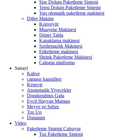
Şişe Dolum Paketleme Sistemi
Tepsi Dolum Paketleme Sistemi
Yarı otomatik paketleme makinesi
Diğer Makine
Konveyör
Muayene Makinesi
Döner Tabla
Kapaklama makinesi
Sızdırmazlık Makinesi
Etiketleme makinesi
Shrink Paketleme Makinesi
Çalışma platformu
Sanayi
Kahve
çamaşır kapsülleri
Kenevir
Atıştırmalık Yiyecekler
Dondurulmuş Gıda
Evcil Hayvan Maması
Meyve ve Sebze
Toz Un
Donanım
Video
Paketleme Sistemi Çalışıyor
Toz Paketleme Sistemi