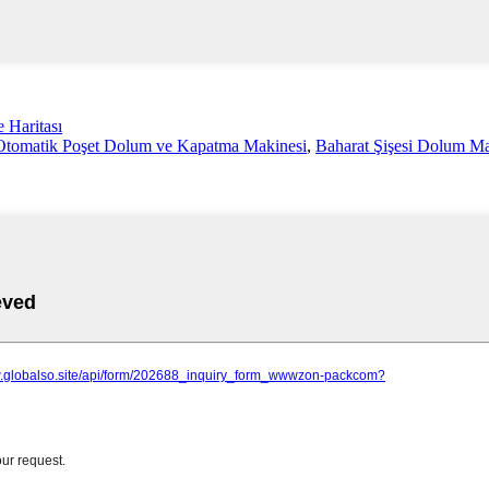
e Haritası
Otomatik Poşet Dolum ve Kapatma Makinesi
,
Baharat Şişesi Dolum Ma