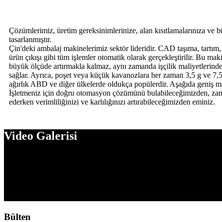
Çözümlerimiz, üretim gereksinimlerinize, alan kısıtlamalarınıza ve 
tasarlanmıştır.
Çin'deki ambalaj makinelerimiz sektör lideridir. CAD taşıma, tartım, 
ürün çıkışı gibi tüm işlemler otomatik olarak gerçekleştirilir. Bu mak
büyük ölçüde artırmakla kalmaz, aynı zamanda işçilik maliyetlerinde
sağlar. Ayrıca, poşet veya küçük kavanozlara her zaman 3,5 g ve 
ağırlık ABD ve diğer ülkelerde oldukça popülerdir. Aşağıda geniş m
İşletmeniz için doğru otomasyon çözümünü bulabileceğimizden, za
ederken verimliliğinizi ve karlılığınızı artırabileceğimizden eminiz.
Video Galerisi
CBD için Çok Başlıklı Tartım Cihazı
Çay yaprağı için önceden hazırlanmış poşet paketlem
ZON PACK 4 adet 100 gramlık çay için doğrusal tart
Bülten