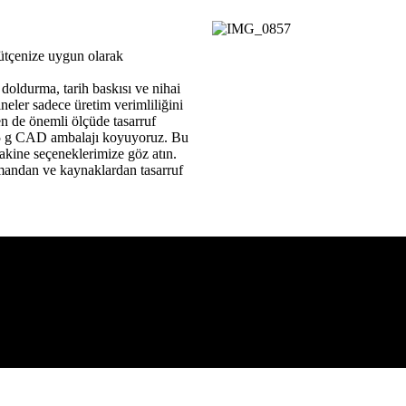
bütçenize uygun olarak
doldurma, tarih baskısı ve nihai
ineler sadece üretim verimliliğini
n de önemli ölçüde tasarruf
7,5 g CAD ambalajı koyuyoruz. Bu
akine seçeneklerimize göz atın.
mandan ve kaynaklardan tasarruf
e sistemi
ım aleti