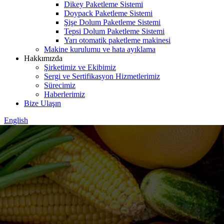
Dikey Paketleme Sistemi
Doypack Paketleme Sistemi
Şişe Dolum Paketleme Sistemi
Tepsi Dolum Paketleme Sistemi
Yarı otomatik paketleme makinesi
Makine kurulumu ve hata ayıklama
Hakkımızda
Şirketimiz ve Ekibimiz
Sergi ve Sertifikasyon Hizmetlerimiz
Sürecimiz
Haberlerimiz
Bize Ulaşın
English